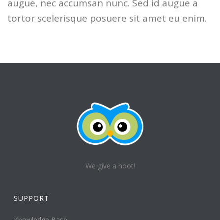
augue, nec accumsan nunc. Sed id augue a
tortor scelerisque posuere sit amet eu enim.
We give a hoot!
SUPPORT
Knowledge Base